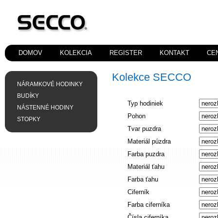
DOMOV
KOLEKCIA
REGISTER
KONTAKT
CE
Kolekce SECCO
NÁRAMKOVÉ HODINKY
BUDÍKY
Typ hodiniek
NÁSTENNÉ HODINY
Pohon
STOPKY
Tvar puzdra
Materiál púzdra
Farba puzdra
Materiál ťahu
Farba ťahu
Ciferník
Farba ciferníka
Čísla ciferníka