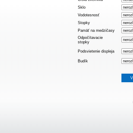
Sklo
Vodotesnosť
Stopky
Pamäť na medzičasy
Odpočítavacie
stopky
Podsvietenie displeja
Budík