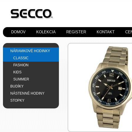
DOMOV
KOLEKCIA
REGISTER
KONTAKT
CE
NÁRAMKOVÉ HODINKY
CLASSIC
FASHION
KIDS
SUMMER
BUDÍKY
NÁSTENNÉ HODINY
STOPKY