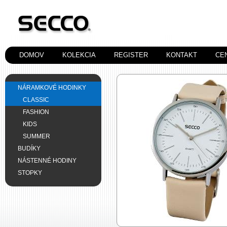
DOMOV
KOLEKCIA
REGISTER
KONTAKT
CE
NÁRAMKOVÉ HODINKY
CLASSIC
FASHION
KIDS
SUMMER
BUDÍKY
NÁSTENNÉ HODINY
STOPKY