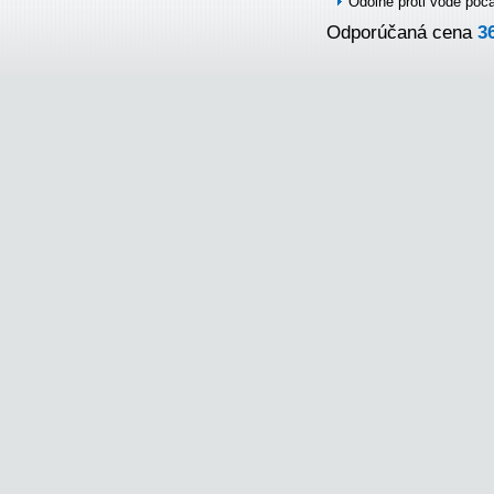
Odolné proti vode poč
Odporúčaná cena
3