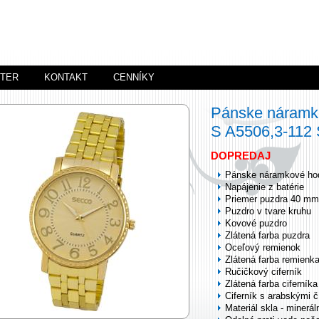
STER
KONTAKT
CENNÍKY
Pánske náramk
S A5506,3-11
DOPREDAJ
Pánske náramkové ho
Napájenie z batérie
Priemer puzdra 40 mm
Puzdro v tvare kruhu
Kovové puzdro
Zlátená farba puzdra
Oceľový remienok
Zlátená farba remienk
Ručičkový ciferník
Zlátená farba ciferníka
Ciferník s arabskými č
Materiál skla - minerál