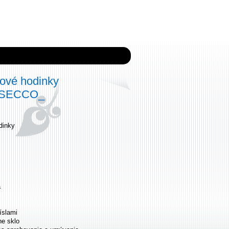
ové hodinky
2 SECCO_
dinky
a
íslami
ne sklo