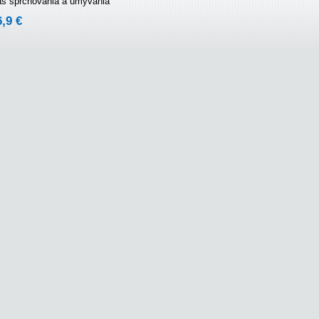
as sprchovania a umývania
6,9 €