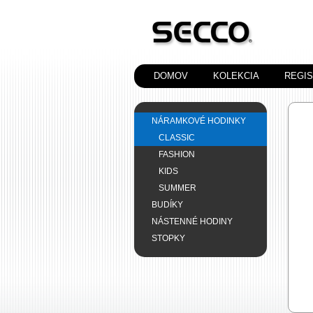
DOMOV
KOLEKCIA
REGI
NÁRAMKOVÉ HODINKY
CLASSIC
FASHION
KIDS
SUMMER
BUDÍKY
NÁSTENNÉ HODINY
STOPKY