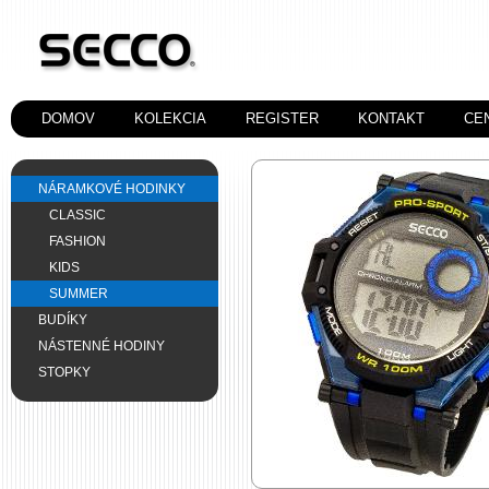
DOMOV
KOLEKCIA
REGISTER
KONTAKT
CE
NÁRAMKOVÉ HODINKY
CLASSIC
FASHION
KIDS
SUMMER
BUDÍKY
NÁSTENNÉ HODINY
STOPKY